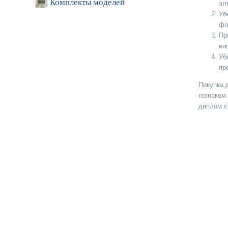
Комплекты моделей
эл
Уб
фо
Пр
ин
Уб
пр
Покупка 
гознаком
диплом с