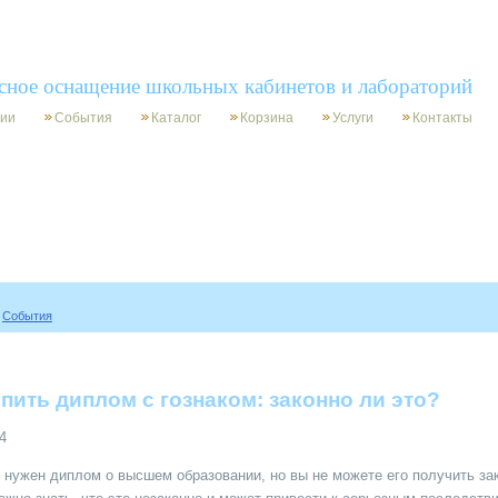
750-9631
zakaz@archimed-msk.ru
(499)
сное оснащение школьных кабинетов и лабораторий
нии
События
Каталог
Корзина
Услуги
Контакты
События
упить диплом с гознаком: законно ли это?
4
 нужен диплом о высшем образовании, но вы не можете его получить за