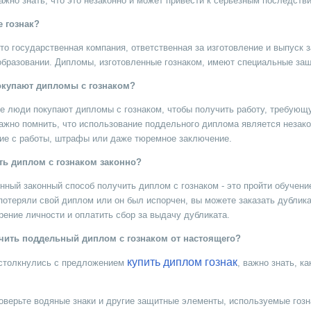
ажно знать, что это незаконно и может привести к серьезным последств
е гознак?
 это государственная компания, ответственная за изготовление и выпус
бразовании. Дипломы, изготовленные гознаком, имеют специальные за
окупают дипломы с гознаком?
е люди покупают дипломы с гознаком, чтобы получить работу, требующ
ажно помнить, что использование поддельного диплома является незако
ие с работы, штрафы или даже тюремное заключение.
ть диплом с гознаком законно?
нный законный способ получить диплом с гознаком - это пройти обучени
потеряли свой диплом или он был испорчен, вы можете заказать дублика
рение личности и оплатить сбор за выдачу дубликата.
чить поддельный диплом с гознаком от настоящего?
купить диплом гознак
столкнулись с предложением
, важно знать, к
оверьте водяные знаки и другие защитные элементы, используемые гоз