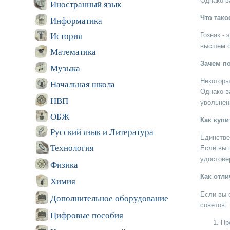
Однако в
Иностранный язык
Что тако
Информатика
История
Гознак -
высшем о
Математика
Зачем п
Музыка
Некоторы
Начальная школа
Однако в
НВП
увольнен
ОБЖ
Как купи
Русский язык и Литература
Единстве
Технология
Если вы 
удостове
Физика
Как отли
Химия
Если вы 
Дополнительное оборудование
советов:
Цифровые пособия
Пр