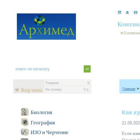
Комплек
О компа
Товаров:
0
Корзина
Главная
На сумму:
0 р.
Как к
Биология
География
21.09.202
ИЗО и Черчение
Если вам