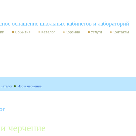
750-9631
zakaz@archimed-msk.ru
(499)
сное оснащение школьных кабинетов и лабораторий
нии
События
Каталог
Корзина
Услуги
Контакты
Каталог
Изо и черчение
ог
 и черчение