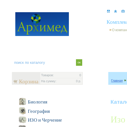
Комплек
О компа
Товаров:
0
Корзина
Главная
На сумму:
0 р.
Катал
Биология
География
Изо
ИЗО и Черчение