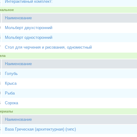
1
Интерактивный комплект:
циальное
Наименование
9
Мольберт двухсторонний
6
Мольберт односторонний
7
Стол для черчения и рисования, одноместный
чела
Наименование
3
Голубь
4
Крыса
0
Рыба
5
Сорока
атериалы
Наименование
5
Ваза Греческая (архитектурная) (гипс)