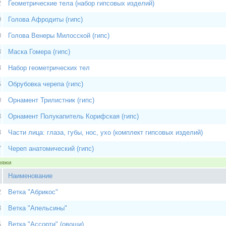
2
Геометрические тела (набор гипсовых изделий)
9
Голова Афродиты (гипс)
0
Голова Венеры Милосской (гипс)
8
Маска Гомера (гипс)
8
Набор геометрических тел
6
Обрубовка черепа (гипс)
0
Орнамент Трилистник (гипс)
3
Орнамент Полукапитель Корифская (гипс)
8
Части лица: глаза, губы, нос, ухо (комплект гипсовых изделий)
7
Череп анатомический (гипс)
ляжи
Наименование
2
Ветка "Абрикос"
3
Ветка "Апельсины"
5
Ветка "Ассорти" (овощи)