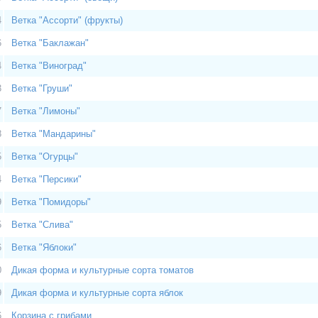
4
Ветка "Ассорти" (фрукты)
6
Ветка "Баклажан"
4
Ветка "Виноград"
3
Ветка "Груши"
7
Ветка "Лимоны"
8
Ветка "Мандарины"
5
Ветка "Огурцы"
4
Ветка "Персики"
9
Ветка "Помидоры"
5
Ветка "Слива"
6
Ветка "Яблоки"
0
Дикая форма и культурные сорта томатов
9
Дикая форма и культурные сорта яблок
6
Корзина с грибами