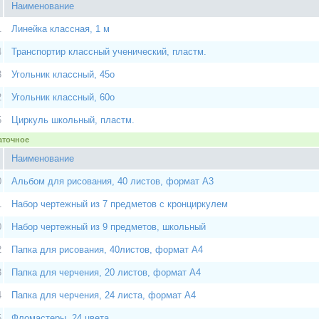
Наименование
1
Линейка классная, 1 м
4
Транспортир классный ученический, пластм.
3
Угольник классный, 45о
2
Угольник классный, 60о
5
Циркуль школьный, пластм.
даточное
Наименование
0
Альбом для рисования, 40 листов, формат А3
1
Набор чертежный из 7 предметов с кронциркулем
0
Набор чертежный из 9 предметов, школьный
2
Папка для рисования, 40листов, формат А4
3
Папка для черчения, 20 листов, формат А4
4
Папка для черчения, 24 листа, формат А4
5
Фломастеры, 24 цвета