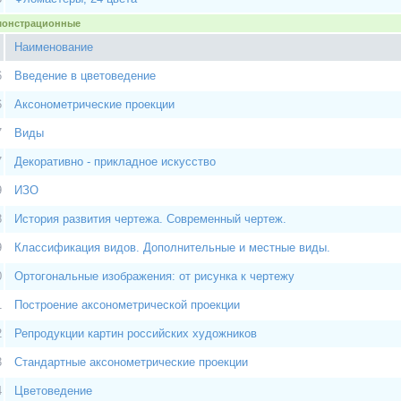
емонстрационные
Наименование
6
Введение в цветоведение
6
Аксонометрические проекции
7
Виды
7
Декоративно - прикладное искусство
9
ИЗО
8
История развития чертежа. Современный чертеж.
9
Классификация видов. Дополнительные и местные виды.
0
Ортогональные изображения: от рисунка к чертежу
1
Построение аксонометрической проекции
2
Репродукции картин российских художников
3
Стандартные аксонометрические проекции
4
Цветоведение