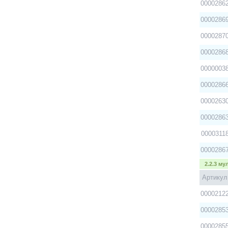
0000286
0000286
0000287
0000286
0000003
0000286
0000263
0000286
0000311
0000286
2.2.3 му
Артикул
0000212
0000285
0000285