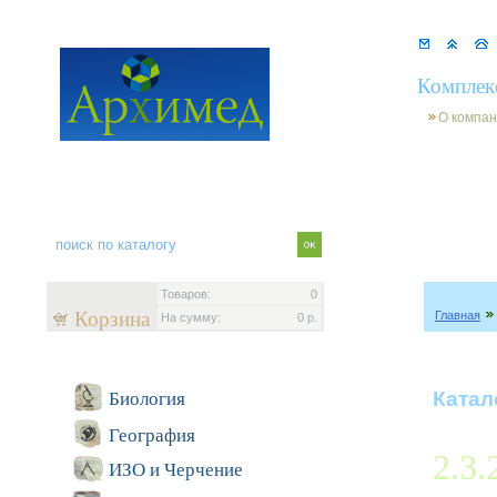
Комплек
О компа
Товаров:
0
Корзина
Главная
На сумму:
0 р.
Катал
Биология
География
2.3.
ИЗО и Черчение